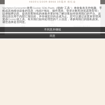
4605V/200R-B968 35毫米 粉红金
Vacheron Constantin 使用 Cookie, SDK, Pixels（统称“工具”）来收集有关您电脑、手
￥515,000
机或其他移动设备的信息（包括IP地址、操作系统、登录次数和浏览器类型等）
含税
以便能辨识您、提供您客制化的体验并更好地了解访客如何使用我们的平台。这
些信息仅用于内部汇报目的，并存储至目的达成为止。您可以通过设置来管理浏
览器Cookie 或工具。有关我们如何处理您的个人信息，请参阅我们的隐私政策。
请您选择是否同意。
咨询
预约专卖店
登记您感兴趣的腕表
不同意并继续
同意
Overseas纵横四海系列
自动上链
4605V/200R-B968
这款18K粉红金腕表以表圈为特色，其设计呼应马耳他十字，更镶嵌90颗圆形
切割钻石，彰显优雅而休闲的风格。透过腕表的镂雕底盖可见22K金摆陀，其