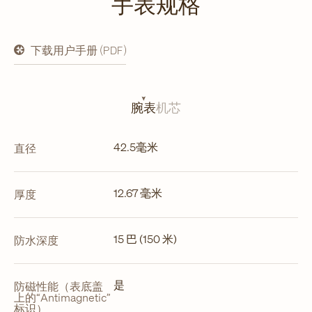
手表规格
下载用户手册 (PDF)
在
新
标
签
页
腕表
机芯
中
打
开
42.5毫米
直径
12.67 毫米
厚度
15 巴 (150 米)
防水深度
是
防磁性能（表底盖
上的“Antimagnetic”
标识）