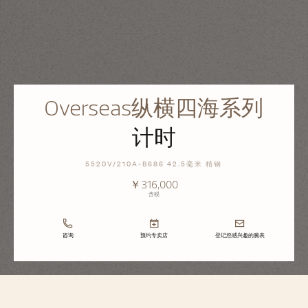
Overseas纵横四海系列
计时
5520V/210A-B686 42.5毫米 精钢
￥316,000
含税
咨询
预约专卖店
登记您感兴趣的腕表