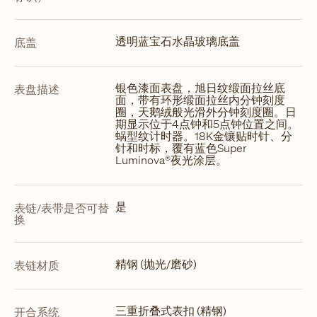
透明蓝宝石水晶玻璃底盖
底盖
银色漆面表盘，旭日纹缎面拉丝底
表盘描述
面，带有环形缎面拉丝内分钟刻度
圈，天鹅绒般光滑外分钟刻度圈。日
期显示位于4点钟和5点钟位置之间。
蜗型纹计时器。18K金镶贴时针、分
针和时标，覆有蓝色Super
Luminova®夜光涂层。
是
表链/表带是否可替
换
精钢 (抛光/磨砂)
表链材质
三重折叠式表扣 (精钢)
开合系统