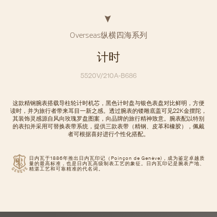
Overseas纵横四海系列
计时
5520V/210A-B686
这款精钢腕表搭载导柱轮计时机芯，黑色计时盘与银色表盘对比鲜明，方便
读时，并为旅行者带来耳目一新之感。透过腕表的镂雕底盖可见22K金摆陀，
其装饰灵感源自风向玫瑰罗盘图案，向品牌的旅行精神致意。腕表配以特别
的表扣并采用可替换表带系统，提供三款表带（精钢、皮革和橡胶），佩戴
者可根据喜好进行个性化搭配。
日内瓦于1886年推出日内瓦印记（Poinçon de Genève)，成为鉴定卓越质
量的最高标准，也是日内瓦高级制表工艺的象征。日内瓦印记是腕表产地、
精湛工艺和可靠精准的代名词。