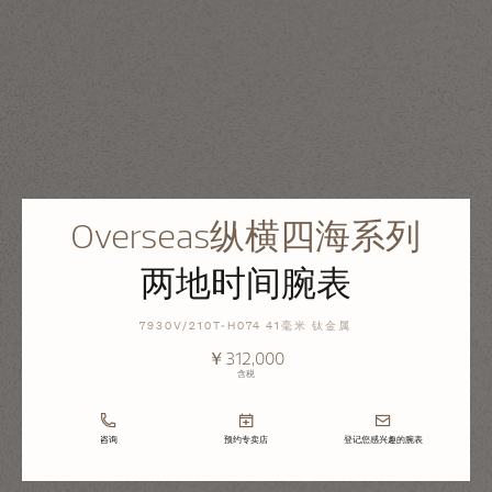
Overseas纵横四海系列
两地时间腕表
7930V/210T-H074 41毫米 钛金属
￥312,000
含税
咨询
预约专卖店
登记您感兴趣的腕表