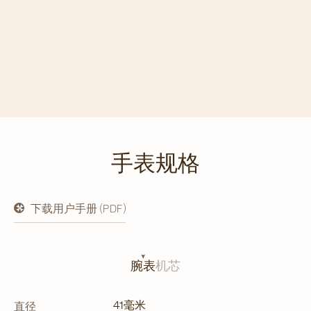
手表规格
下载用户手册 (PDF)
在
新
标
签
页
腕表
机芯
中
打
开
41毫米
直径