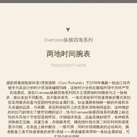
Overseas纵横四海系列
两地时间腕表
7930V/210T-H074
摄影师兼探险家科里•理查德斯（Cory Richards）于2019年佩戴一枚由江诗丹
顿专为其设计的时计登顶珠穆朗玛峰，这枚时计全程在极端环境中历经严苛
实地测试。新款Overseas纵横四海系列四方之境两地时间腕表与之一脉相
承，推出多款不同配色。其41毫米表壳、一体式表链和可快速替换折叠式表扣
皆采用兼具轻盈与坚固特性的钛金属打造。钛金属拥有独树一帜的外观和非
凡卓越的品质，与表圈、表冠和按钮环上的玄墨灰润饰相得益彰。这种微妙
的对比巧妙突出了镂空切槽的设计，恰与Overseas纵横四海系列表圈上标志
性的马耳他十字造型遥相呼应。仔细端详表盘，品鉴其微妙细节，各种精美
润饰相互交融，深邃立体，亦细腻考究。橘色指针指示第二时区时间和昼夜
显示功能，在表盘上格外醒目，一眼可辨，同时亦强调腕表的运动风尚。腕
表配备三条可快速替换的表带/表链——两条橡胶表带和一条钛金属表链，可
实现个性化搭配。