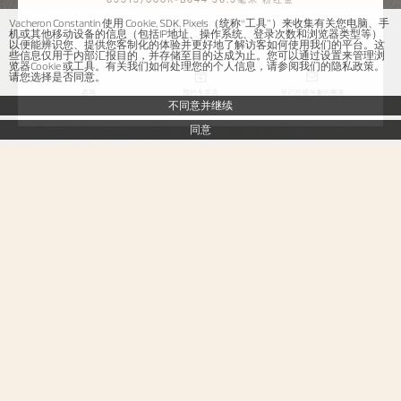
Vacheron Constantin 使用 Cookie, SDK, Pixels（统称“工具”）来收集有关您电脑、手
￥344,000
机或其他移动设备的信息（包括IP地址、操作系统、登录次数和浏览器类型等）
含税
以便能辨识您、提供您客制化的体验并更好地了解访客如何使用我们的平台。这
些信息仅用于内部汇报目的，并存储至目的达成为止。您可以通过设置来管理浏
览器Cookie 或工具。有关我们如何处理您的个人信息，请参阅我们的隐私政策。
请您选择是否同意。
咨询
预约专卖店
登记您感兴趣的腕表
不同意并继续
同意
Patrimony传承系列
自动上链
85515/000R-B644
这款腕表直径36.5毫米，可舒适贴合腕间。表圈与分钟刻度外圈共镶嵌117颗
圆形切割钻石，精致的珠宝镶嵌工艺为腕表增添隽永优雅的气息。18K粉红金