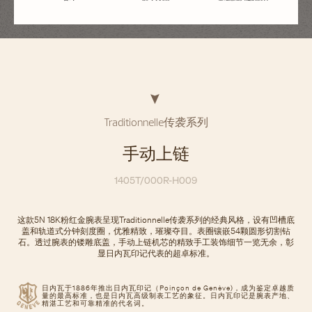
Traditionnelle传袭系列
手动上链
1405T/000R-H009
这款5N 18K粉红金腕表呈现Traditionnelle传袭系列的经典风格，设有凹槽底
盖和轨道式分钟刻度圈，优雅精致，璀璨夺目。表圈镶嵌54颗圆形切割钻
石。透过腕表的镂雕底盖，手动上链机芯的精致手工装饰细节一览无余，彰
显日内瓦印记代表的超卓标准。
日内瓦于1886年推出日内瓦印记（Poinçon de Genève)，成为鉴定卓越质
量的最高标准，也是日内瓦高级制表工艺的象征。日内瓦印记是腕表产地、
精湛工艺和可靠精准的代名词。