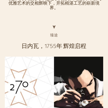
优雅艺术的交相辉映下，开拓精湛工艺的崭新境
界。
臻途
日内瓦，1755年 辉煌启程