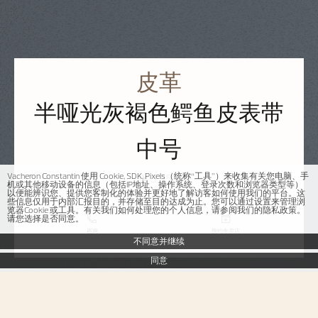
皮革
半哑光灰褐色鳄鱼皮表带
中号
Vacheron Constantin 使用 Cookie, SDK, Pixels（统称“工具”）来收集有关您电脑、手
￥3,950
机或其他移动设备的信息（包括IP地址、操作系统、登录次数和浏览器类型等）
含税
以便能辨识您、提供您客制化的体验并更好地了解访客如何使用我们的平台。这
些信息仅用于内部汇报目的，并存储至目的达成为止。您可以通过设置来管理浏
览器Cookie 或工具。有关我们如何处理您的个人信息，请参阅我们的隐私政策。
请您选择是否同意。
咨询
预约专卖店
不同意并继续
同意