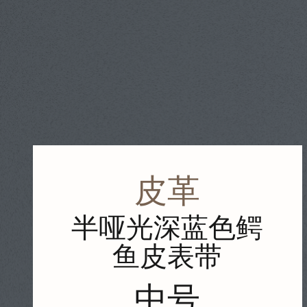
皮革
半哑光深蓝色鳄
鱼皮表带
中号