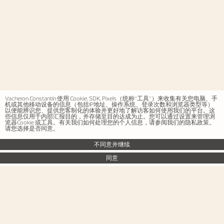
Vacheron Constantin 使用 Cookie, SDK, Pixels（统称“工具”）来收集有关您电脑、手
机或其他移动设备的信息（包括IP地址、操作系统、登录次数和浏览器类型等）
以便能辨识您、提供您客制化的体验并更好地了解访客如何使用我们的平台。这
些信息仅用于内部汇报目的，并存储至目的达成为止。您可以通过设置来管理浏
览器Cookie 或工具。有关我们如何处理您的个人信息，请参阅我们的隐私政策。
请您选择是否同意。
不同意并继续
同意